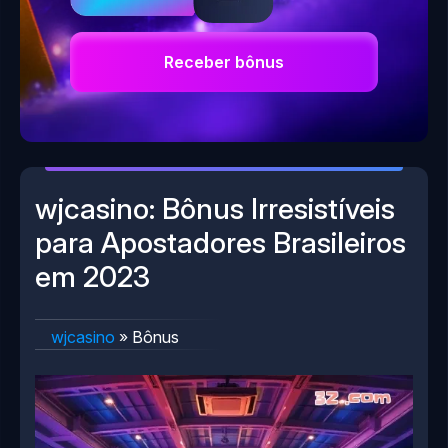
Receber bônus
wjcasino: Bônus Irresistíveis
para Apostadores Brasileiros
em 2023
wjcasino
»
Bônus