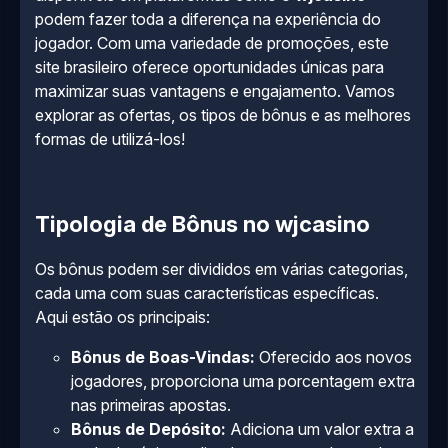
podem fazer toda a diferença na experiência do
jogador. Com uma variedade de promoções, este
site brasileiro oferece oportunidades únicas para
maximizar suas vantagens e engajamento. Vamos
explorar as ofertas, os tipos de bônus e as melhores
formas de utilizá-los!
Tipologia de Bônus no wjcasino
Os bônus podem ser divididos em várias categorias,
cada uma com suas características específicas.
Aqui estão os principais:
Bônus de Boas-Vindas:
Oferecido aos novos
jogadores, proporciona uma porcentagem extra
nas primeiras apostas.
Bônus de Depósito:
Adiciona um valor extra a