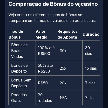
Comparação de Bônus do wjcasino
Veja como os diferentes tipos de bônus se
comparam em termos de valores e características:
Tipo de
Valor
Requisitos
Duração
Bônus
Médio
de Aposta
Bônus de
100% até
30
Boas-
30x
R$500
dias
Vindas
Bônus de
50% até
25x
15 dias
Depósito
R$250
Bônus Sem
R$50
20x
7 dias
Depósito
Rodadas
30
N/A
7 dias
Grátis
rodadas