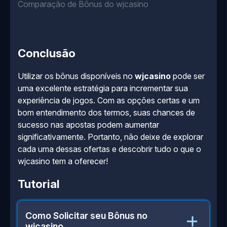
Comparação de Bônus do wjcasino
Conclusão
Utilizar os bônus disponíveis no
wjcasino
pode ser
uma excelente estratégia para incrementar sua
experiência de jogos. Com as opções certas e um
bom entendimento dos termos, suas chances de
sucesso nas apostas podem aumentar
significativamente. Portanto, não deixe de explorar
cada uma dessas ofertas e descobrir tudo o que o
wjcasino tem a oferecer!
Tutorial
Como Solicitar seu Bônus no
wjcasino