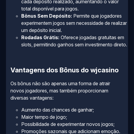
cada depósito realizado, aumentando o valor
total disponível para jogos.
Bônus Sem Depósito:
Permite que jogadores
experimentem jogos sem necessidade de realizar
um depósito inicial.
Rodadas Grátis:
Oferece jogadas gratuitas em
slots, permitindo ganhos sem investimento direto.
Vantagens dos Bônus do wjcasino
Os bônus não são apenas uma forma de atrair
novos jogadores, mas também proporcionam
diversas vantagens:
Aumento das chances de ganhar;
Maior tempo de jogo;
Possibilidade de experimentar novos jogos;
Promoções sazonais que adicionam emoção.