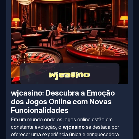
wjcasino: Descubra a Emoção
dos Jogos Online com Novas
Funcionalidades
Em um mundo onde os jogos online estão em
constante evolução, o
wjcasino
se destaca por
oferecer uma experiência única e enriquecedora