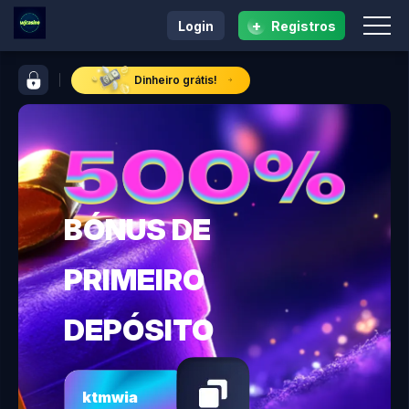
+
Login
Registros
navegação wjcasino
barra de controles wjcasino
Dinheiro grátis!
BÓNUS DE
PRIMEIRO
DEPÓSITO
ktmwia