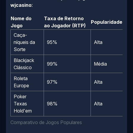
wjcasino
:
Nome do
Taxa de Retorno
Popularidade
Jogo
ao Jogador (RTP)
Caça-
níqueis da
95%
Alta
Sorte
Blackjack
99%
Média
Clássico
Roleta
97%
Alta
Europe
Poker
Texas
98%
Alta
Hold'em
Comparativo de Jogos Populares