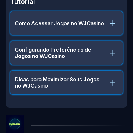
Tutorial
Como Acessar Jogos no WJCasino
Para acessar os jogos no WJCasino, primeiro faça
login em sua conta. Se ainda não possui uma conta,
Configurando Preferências de
crie uma rapidamente usando seu e-mail e uma
Jogos no WJCasino
senha forte. Após o login, navegue até a seção de
'Jogos' no menu principal. Você encontrará uma
O WJCasino oferece opções personalizadas para
variedade de opções, como slots, mesas de poker e
aprimorar sua experiência de jogo. Acesse sua
Dicas para Maximizar Seus Jogos
outros jogos de cassino. Clique no jogo desejado
conta e vá para a seção 'Configurações'. Lá, você
no WJCasino
para começar a jogar e aproveite as diversas
pode ajustar suas preferências, como o limite de
funcionalidades disponíveis, como demonstrações
aposta, notificações sobre novos jogos ou
Para maximizar sua diversão e potencial de ganhos
gratuitas e promoções específicas.
promoções e a escolha de temas para a interface
no WJCasino, é importante estar atento às suas
dos jogos. Essas configurações ajudam a criar um
estratégias de jogo. Estude as regras de cada tipo
ambiente mais confortável e adaptado ao seu estilo
de jogo disponível e faça uso das versões de
de jogo, garantindo que você tenha uma experiência
demonstração para ganhar experiência sem risco.
agradável e segura ao jogar.