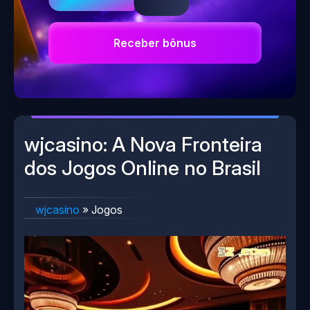
Receber bônus
wjcasino: A Nova Fronteira
dos Jogos Online no Brasil
wjcasino
»
Jogos