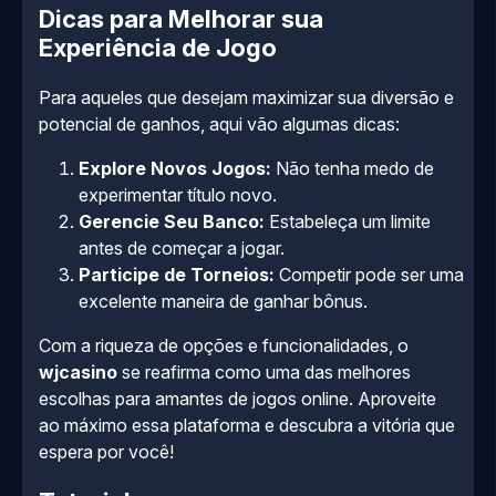
Dicas para Melhorar sua
Experiência de Jogo
Para aqueles que desejam maximizar sua diversão e
potencial de ganhos, aqui vão algumas dicas:
Explore Novos Jogos:
Não tenha medo de
experimentar título novo.
Gerencie Seu Banco:
Estabeleça um limite
antes de começar a jogar.
Participe de Torneios:
Competir pode ser uma
excelente maneira de ganhar bônus.
Com a riqueza de opções e funcionalidades, o
wjcasino
se reafirma como uma das melhores
escolhas para amantes de jogos online. Aproveite
ao máximo essa plataforma e descubra a vitória que
espera por você!